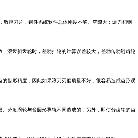
，数控刀片，钢件系统软件总体刚度不够、空隙大；滚刀和钢
致，滚齿斜齿轮时，差动挂轮的计算误差较大，差动传动链齿轮
齿的齿形精度，因此如果滚刀刃磨质量不好，很容易造成齿形误
损、分度涡轮与台圆形导轨不同造成的，另外，即使分齿轮的齿