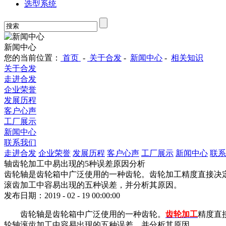
选型系统
新闻中心
您的当前位置：
首页
-
关于合发
-
新闻中心
-
相关知识
关于合发
走进合发
企业荣誉
发展历程
客户心声
工厂展示
新闻中心
联系我们
走进合发
企业荣誉
发展历程
客户心声
工厂展示
新闻中心
联系
轴齿轮加工中易出现的5种误差原因分析
齿轮轴是齿轮箱中广泛使用的一种齿轮。齿轮加工精度直接决
滚齿加工中容易出现的五种误差，并分析其原因。
发布日期：2019 - 02 - 19 00:00:00
齿轮轴是齿轮箱中广泛使用的一种齿轮。
齿轮加工
精度直
轮轴滚齿加工中容易出现的五种误差，并分析其原因。