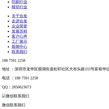
印刷行业
模切行业
关于合发
走进合发
企业荣誉
发展历程
客户心声
工厂展示
新闻中心
联系我们
188 7591 2258
地址 ：深圳市龙华区观湖街道松轩社区大布头路333号富裕华亿
电话 ：188 7591 2258
QQ：2850623673
微信联系我们