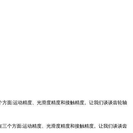
方面:运动精度、光滑度精度和接触精度。让我们谈谈齿轮轴
在三个方面:运动精度、光滑度精度和接触精度。让我们谈谈齿