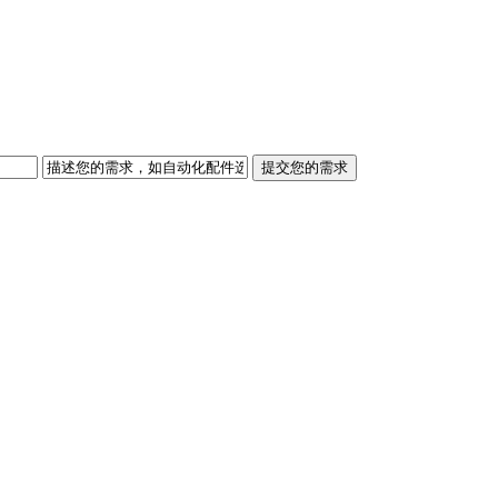
提交您的需求