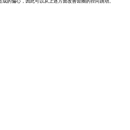
造成的偏心，因此可以从上述方面改善齿圈的径向跳动。