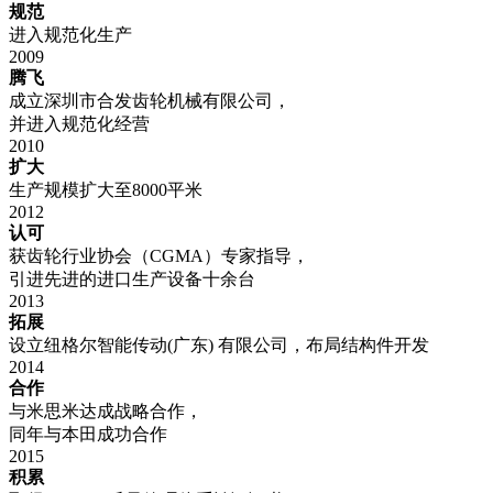
规范
进入规范化生产
2009
腾飞
成立深圳市合发齿轮机械有限公司，
并进入规范化经营
2010
扩大
生产规模扩大至8000平米
2012
认可
获齿轮行业协会（CGMA）专家指导，
引进先进的进口生产设备十余台
2013
拓展
设立纽格尔智能传动(广东) 有限公司，布局结构件开发
2014
合作
与米思米达成战略合作，
同年与本田成功合作
2015
积累