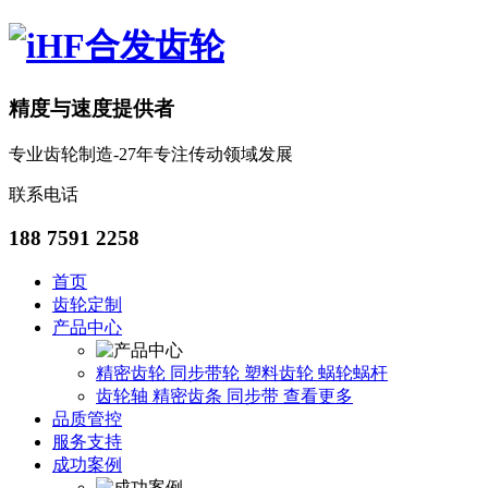
精度与速度提供者
专业齿轮制造-27年专注传动领域发展
联系电话
188 7591 2258
首页
齿轮定制
产品中心
精密齿轮
同步带轮
塑料齿轮
蜗轮蜗杆
齿轮轴
精密齿条
同步带
查看更多
品质管控
服务支持
成功案例