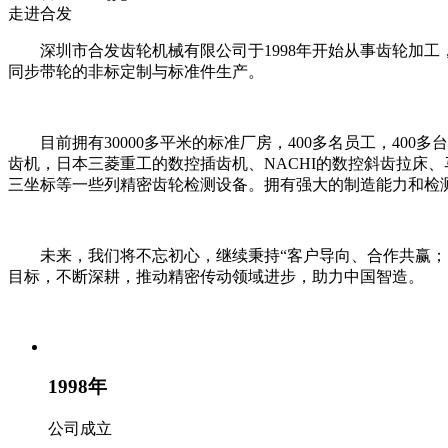
走进
合发
深圳市合发齿轮机械有限公司于1998年开始从事齿轮加
同步带轮的非标定制与标准件生产。
目前拥有30000多平米的标准厂房，400多名员工，4
齿机，日本三菱重工的数控插齿机、NACHI的数控斜齿拉床
三坐标等一些列精密齿轮检测设备。拥有强大的制造能力和检
未来，我们将不忘初心，继续秉持“客户导向、合作共赢；
目标，不断深耕，推动精密传动领域进步，助力中国智造。
1998
年
公司成立