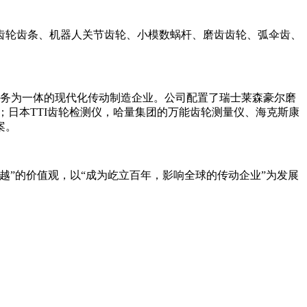
密齿轮齿条、机器人关节齿轮、小模数蜗杆、磨齿齿轮、弧伞齿、
售、服务为一体的现代化传动制造企业。公司配置了瑞士莱森豪尔磨
；日本TTI齿轮检测仪，哈量集团的万能齿轮测量仪、海克斯康
案。
越”的价值观，以“成为屹立百年，影响全球的传动企业”为发展