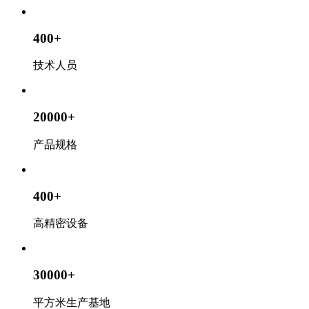
400
+
技术人员
20000
+
产品规格
400
+
高精密设备
30000
+
平方米生产基地