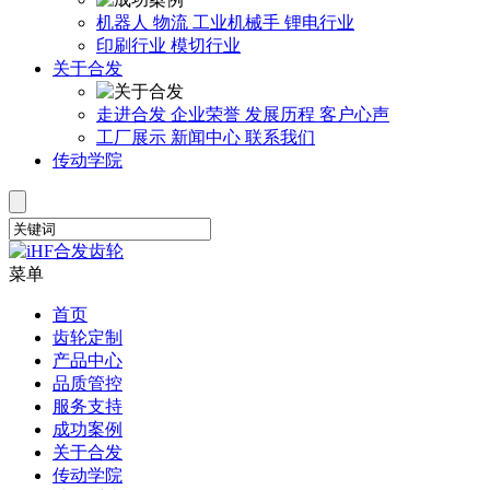
机器人
物流
工业机械手
锂电行业
印刷行业
模切行业
关于合发
走进合发
企业荣誉
发展历程
客户心声
工厂展示
新闻中心
联系我们
传动学院
菜单
首页
齿轮定制
产品中心
品质管控
服务支持
成功案例
关于合发
传动学院